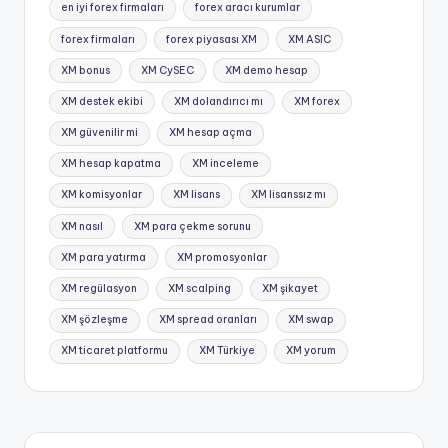
en iyi forex firmaları
forex aracı kurumlar
forex firmaları
forex piyasası XM
XM ASIC
XM bonus
XM CySEC
XM demo hesap
XM destek ekibi
XM dolandırıcı mı
XM forex
XM güvenilir mi
XM hesap açma
XM hesap kapatma
XM inceleme
XM komisyonlar
XM lisans
XM lisanssız mı
XM nasıl
XM para çekme sorunu
XM para yatırma
XM promosyonlar
XM regülasyon
XM scalping
XM şikayet
XM şözleşme
XM spread oranları
XM swap
XM ticaret platformu
XM Türkiye
XM yorum