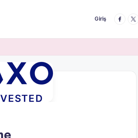
faceboo
twi
Giriş
me