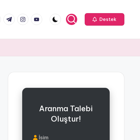
k.com
tter.com
t.me
instagram.com
youtube.com
Destek
Aranma Talebi
Oluştur!
İsim