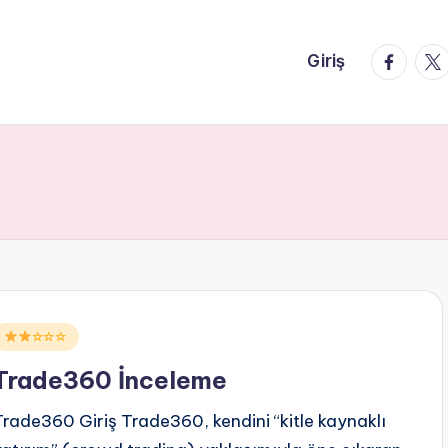
faceboo
twi
Giriş
Posted
☆☆☆
n
Trade360 İnceleme
Trade360 Giriş Trade360, kendini “kitle kaynaklı