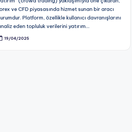
yatırım” (crowd trading) yaklaşımıyla öne çıkaran,
forex ve CFD piyasasında hizmet sunan bir aracı
kurumdur. Platform, özellikle kullanıcı davranışlarını
analiz eden topluluk verilerini yatırım…
19/04/2025