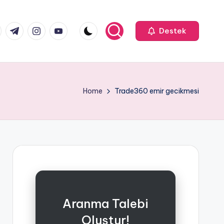
k.com
tter.com
t.me
instagram.com
youtube.com
Destek
Home
Trade360 emir gecikmesi
Aranma Talebi
Oluştur!