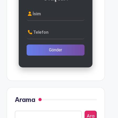
İsim
Telefon
Gönder
Arama
Ara