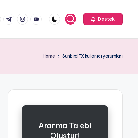
k.com
tter.com
t.me
instagram.com
youtube.com
Destek
Home
Sunbird FX kullanıcı yorumları
Aranma Talebi
Oluştur!