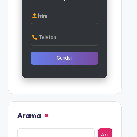
İsim
Telefon
Gönder
Arama
Ara