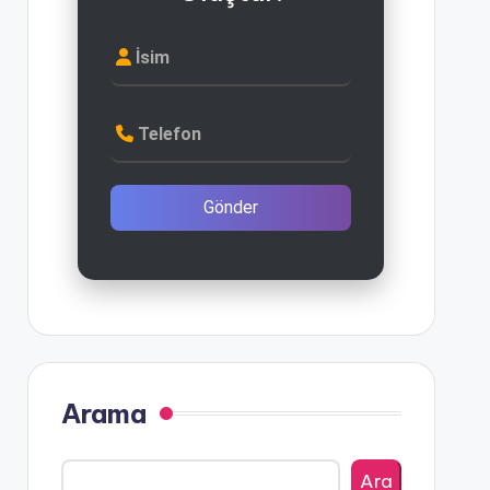
İsim
Telefon
Gönder
Arama
Ara