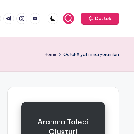
k.com
tter.com
t.me
instagram.com
youtube.com
Destek
Home
OctaFX yatırımcı yorumları
Aranma Talebi
Oluştur!