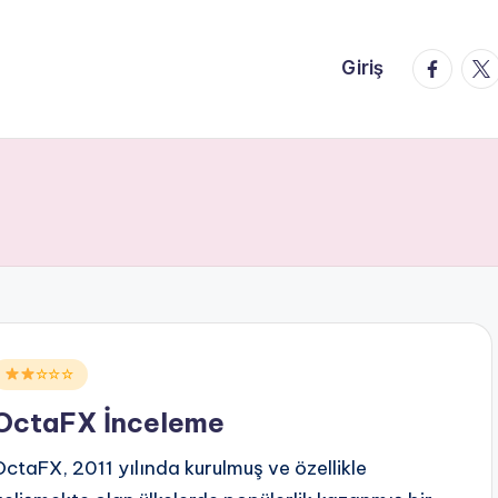
faceboo
twi
Giriş
Posted
☆☆☆
n
OctaFX İnceleme
OctaFX, 2011 yılında kurulmuş ve özellikle