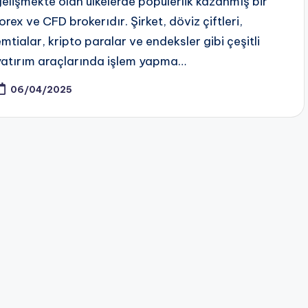
gelişmekte olan ülkelerde popülerlik kazanmış bir
orex ve CFD brokerıdır. Şirket, döviz çiftleri,
emtialar, kripto paralar ve endeksler gibi çeşitli
yatırım araçlarında işlem yapma…
06/04/2025