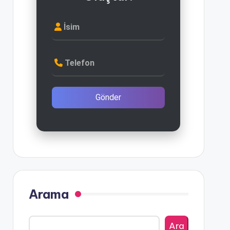
İsim
Telefon
Gönder
Arama
Ara