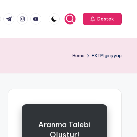
k.com
tter.com
t.me
instagram.com
youtube.com
Destek
Home
FXTM giriş yap
Aranma Talebi
Oluştur!