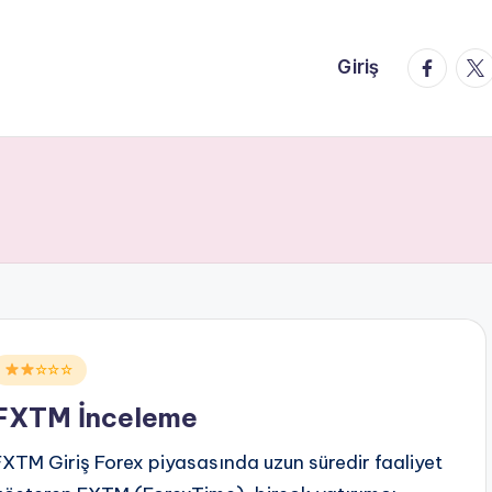
faceboo
twi
Giriş
Posted
☆☆☆
n
FXTM İnceleme
FXTM Giriş Forex piyasasında uzun süredir faaliyet