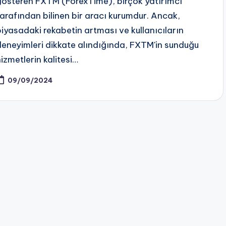
gösteren FXTM (ForexTime), birçok yatırımcı
tarafından bilinen bir aracı kurumdur. Ancak,
piyasadaki rekabetin artması ve kullanıcıların
deneyimleri dikkate alındığında, FXTM'in sunduğu
hizmetlerin kalitesi…
09/09/2024