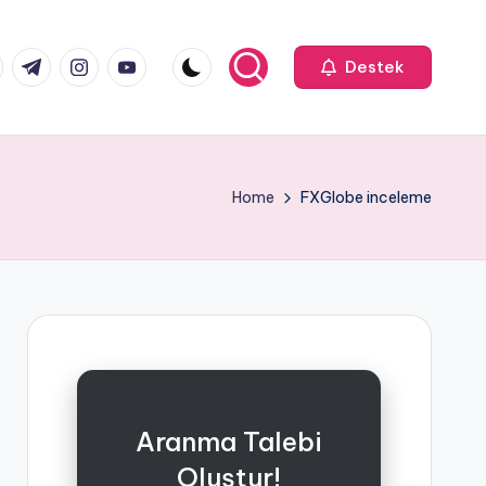
k.com
tter.com
t.me
instagram.com
youtube.com
Destek
Home
FXGlobe inceleme
Aranma Talebi
Oluştur!