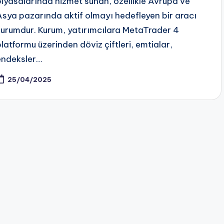
piyasalarında hizmet sunan, özellikle Avrupa ve
Asya pazarında aktif olmayı hedefleyen bir aracı
kurumdur. Kurum, yatırımcılara MetaTrader 4
platformu üzerinden döviz çiftleri, emtialar,
endeksler…
25/04/2025