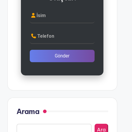
İsim
Telefon
Gönder
Arama
Ara