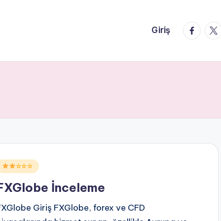
faceboo
twi
Giriş
Posted
☆☆☆
n
FXGlobe İnceleme
FXGlobe Giriş FXGlobe, forex ve CFD