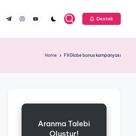
k.com
tter.com
t.me
instagram.com
youtube.com
Destek
Home
FXGlobe bonus kampanyası
Aranma Talebi
Oluştur!