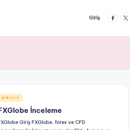
faceboo
twi
Giriş
Posted
☆☆☆
n
FXGlobe İnceleme
FXGlobe Giriş FXGlobe, forex ve CFD