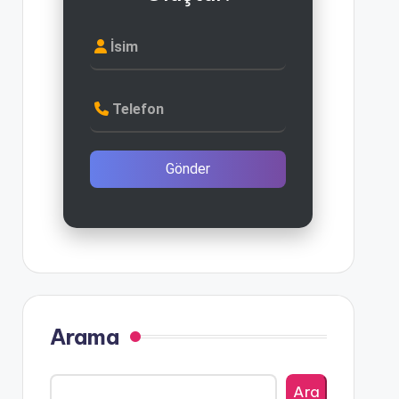
İsim
Telefon
Gönder
Arama
Ara