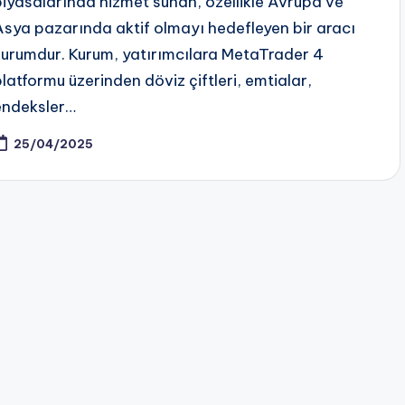
piyasalarında hizmet sunan, özellikle Avrupa ve
Asya pazarında aktif olmayı hedefleyen bir aracı
kurumdur. Kurum, yatırımcılara MetaTrader 4
platformu üzerinden döviz çiftleri, emtialar,
endeksler…
25/04/2025