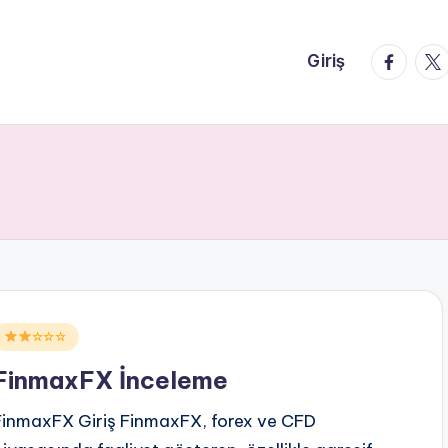
faceboo
twi
Giriş
Posted
☆☆☆
n
FinmaxFX İnceleme
FinmaxFX Giriş FinmaxFX, forex ve CFD