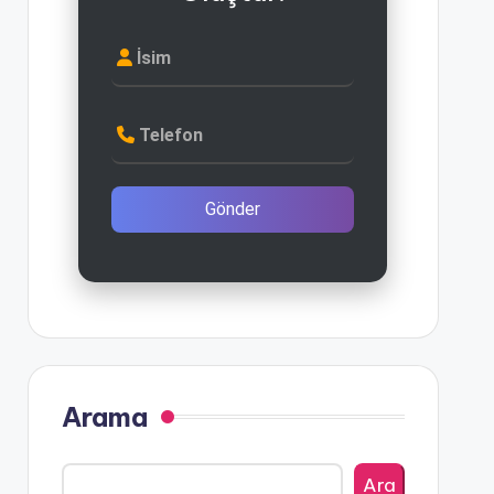
İsim
Telefon
Gönder
Arama
Ara