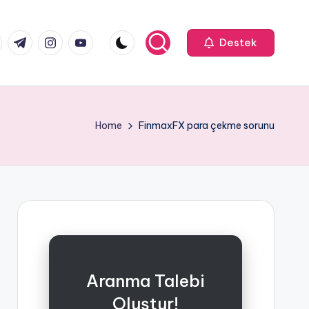
k.com
tter.com
t.me
instagram.com
youtube.com
Destek
Home
FinmaxFX para çekme sorunu
Aranma Talebi
Oluştur!