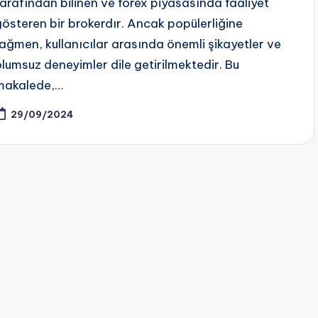
tarafından bilinen ve forex piyasasında faaliyet
gösteren bir brokerdır. Ancak popülerliğine
rağmen, kullanıcılar arasında önemli şikayetler ve
olumsuz deneyimler dile getirilmektedir. Bu
makalede,…
29/09/2024