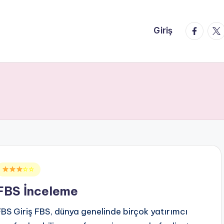
faceboo
twi
Giriş
Posted
☆☆
n
FBS İnceleme
FBS Giriş FBS, dünya genelinde birçok yatırımcı