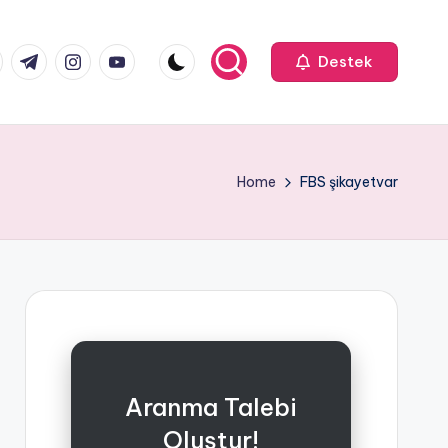
k.com
tter.com
t.me
instagram.com
youtube.com
Destek
Home
FBS şikayetvar
Aranma Talebi
Oluştur!