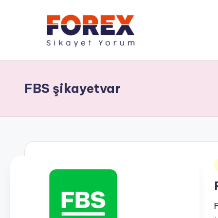
FBS şikayetvar
i