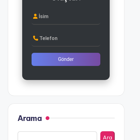
İsim
Telefon
Gönder
Arama
Ara