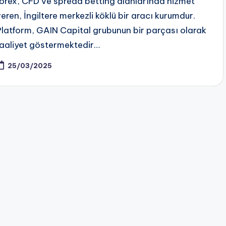
forex, CFD ve spread betting alanlarında hizmet
veren, İngiltere merkezli köklü bir aracı kurumdur.
Platform, GAIN Capital grubunun bir parçası olarak
faaliyet göstermektedir…
25/03/2025