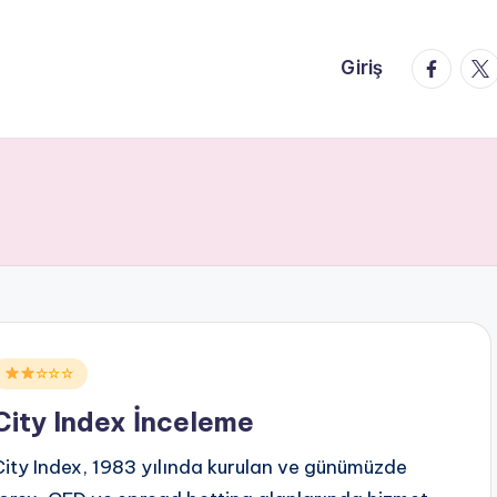
faceboo
twi
Giriş
Posted
☆☆☆
n
City Index İnceleme
City Index, 1983 yılında kurulan ve günümüzde