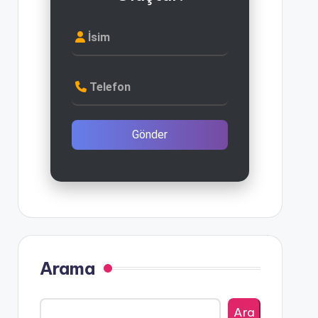
İsim
Telefon
Gönder
Arama
Ara