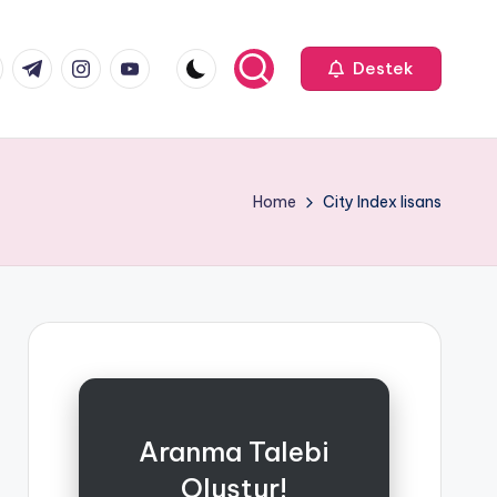
k.com
tter.com
t.me
instagram.com
youtube.com
Destek
Home
City Index lisans
Aranma Talebi
Oluştur!