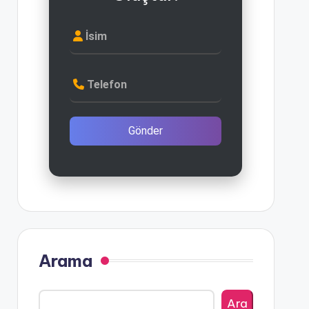
İsim
Telefon
Gönder
Arama
Ara