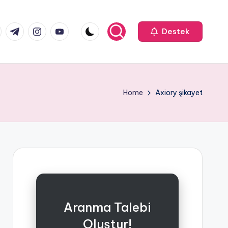
k.com
tter.com
t.me
instagram.com
youtube.com
Destek
Home
Axiory şikayet
Aranma Talebi
Oluştur!