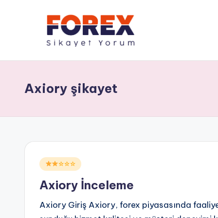
Axiory şikayet
Posted
☆☆☆
in
Axiory İnceleme
Axiory Giriş Axiory, forex piyasasında faaliy