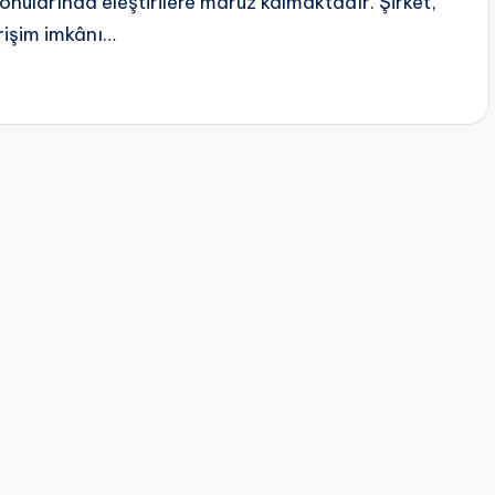
onularında eleştirilere maruz kalmaktadır. Şirket,
rişim imkânı…