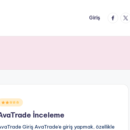
faceboo
twi
Giriş
Posted
☆☆☆
n
AvaTrade İnceleme
AvaTrade Giriş AvaTrade’e giriş yapmak, özellikle