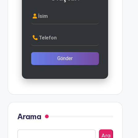
İsim
Telefon
Gönder
Arama
Ara