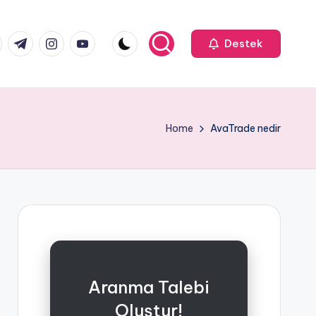
k.com
tter.com
t.me
instagram.com
youtube.com
Destek
Home
AvaTrade nedir
Aranma Talebi
Oluştur!